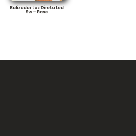
Balizador Luz Direta Led
9w – Base
FALE CONOSCO
CRIE
UM NOVO
PROJETO!